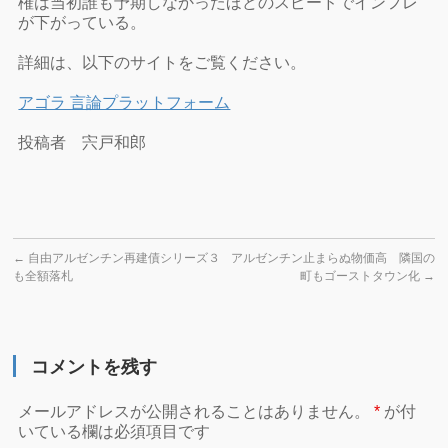
権は当初誰も予期しなかったほどのスピードでインフレ
が下がっている。
詳細は、以下のサイトをご覧ください。
アゴラ 言論プラットフォーム
投稿者 宍戸和郎
←
自由アルゼンチン再建債シリーズ３
アルゼンチン止まらぬ物価高 隣国の
も全額落札
町もゴーストタウン化
→
コメントを残す
メールアドレスが公開されることはありません。
*
が付
いている欄は必須項目です