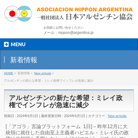
お気軽にお問い合せください
メール：nippon@argentina.jp
MENU
新着情報
HOME
»
新着情報
»
New arrivals
»
アルゼンチンの新たな希望：ミレイ政権でインフレが急速に減少
アルゼンチンの新たな希望：ミレイ政
権でインフレが急速に減少
投稿日 : 2024年6月1日
最終更新日時 : 2024年6月1日
カテゴリー :
New arrivals
[「アゴラ」言論プラットフォーム 1日] – 昨年12月に大
統領に就任した自由至上主義者ハビエル・ミレイ氏の政