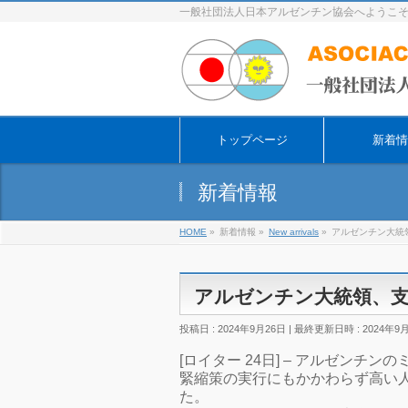
一般社団法人日本アルゼンチン協会へようこ
トップページ
新着情
新着情報
HOME
»
新着情報
»
New arrivals
»
アルゼンチン大統
アルゼンチン大統領、支
投稿日 : 2024年9月26日
最終更新日時 : 2024年9
[ロイター 24日] – アルゼン
緊縮策の実行にもかかわらず高い
た。