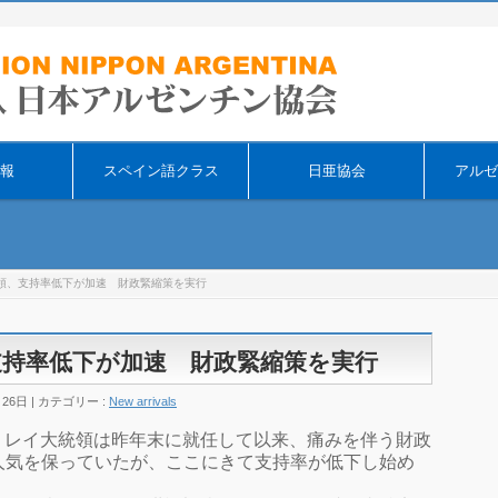
そ
報
スペイン語クラス
日亜協会
アルゼ
領、支持率低下が加速 財政緊縮策を実行
持率低下が加速 財政緊縮策を実行
月26日
カテゴリー :
New arrivals
チンのミレイ大統領は昨年末に就任して以来、痛みを伴う財政
人気を保っていたが、ここにきて支持率が低下し始め