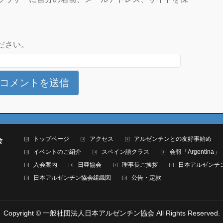
ださい。
トップページ
アクセス
アルゼンチンとの友好事始め
会
イベントのご紹介
スペイン語クラス
会報「Argentina」
入会案内
日亜協会
理事長ご挨拶
日本アルゼンチ
日本アルゼンチン協会組織図
公告・定款
Copyright ©
一般社団法人日本アルゼンチン協会
All Rights Reserved.