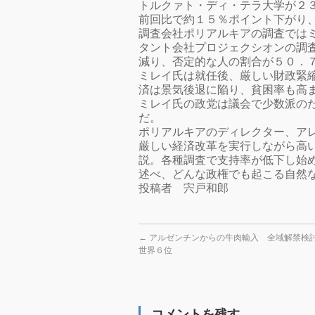
トルクァト・ディ・テラ大学が２
前回比で約１５％ポイント下がり
調査会社ポリアルキアの調査では
タント会社プロジェクシオンの調
減り、否定的な人の割合が５０．
ミレイ氏は就任後、厳しい財政緊
済は景気後退に陥り、貧困率も高
ミレイ氏の政党は議会で少数派の
だ。
ポリアルキアのディレクター、ア
厳しい経済改革を実行しながら高
説。各種調査で支持率が低下し始
述べ、どんな政権でも起こる自然
投稿者 宍戸和郎
←
アルゼンチンからの牛肉輸入 全域解禁検
世界６位
コメントを残す