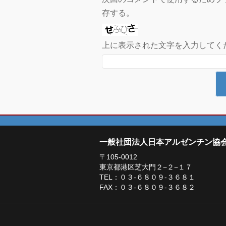
存する。
上に表示された文字を入力してく
一般社団法人日本アルゼンチン協
〒105-0012
東京都港区芝大門２−２−１７
TEL：０３-６８０９-３６８１
FAX：０３-６８０９-３６８２