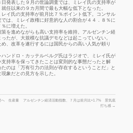
３日発表した９月の世論調査では、ミレイ氏の支持率が
、就任以来の９カ月間で最も大幅な低下となった。
ミレイ氏の支持率が前月比７％ポイント低下。コンサル
査では、ミレイ政権に好意的な人の割合が４４．８％に
７％に増えた。
縮策を進めながらも高い支持率を維持。アルゼンチン経
まったが、大規模な抗議デモなどは起こっていない。
ため、改革を遂行するには国民からの高い人気が頼り
レハンドロ・カッテルベルグ氏はラジオで、ミレイ氏が
い支持率を保ってきたことは変則的な事態だったと解
めたのは「万有引力の法則が存在するということだ」と
な現象だとの見方を示した。
討へ 生産量
アルゼンチン経済活動指数、７月は前月比+1.7% 景気底
打ち感
→