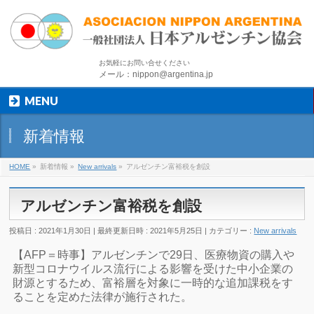
お気軽にお問い合せください
メール：nippon@argentina.jp
MENU
新着情報
HOME
»
新着情報
»
New arrivals
»
アルゼンチン富裕税を創設
アルゼンチン富裕税を創設
投稿日 : 2021年1月30日
最終更新日時 : 2021年5月25日
カテゴリー :
New arrivals
【AFP＝時事】アルゼンチンで29日、医療物資の購入や
新型コロナウイルス流行による影響を受けた中小企業の
財源とするため、富裕層を対象に一時的な追加課税をす
ることを定めた法律が施行された。