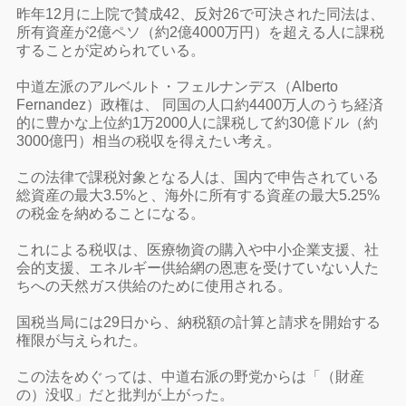
昨年12月に上院で賛成42、反対26で可決された同法は、
所有資産が2億ペソ（約2億4000万円）を超える人に課税
することが定められている。
中道左派のアルベルト・フェルナンデス（Alberto
Fernandez）政権は、 同国の人口約4400万人のうち経済
的に豊かな上位約1万2000人に課税して約30億ドル（約
3000億円）相当の税収を得えたい考え。
この法律で課税対象となる人は、国内で申告されている
総資産の最大3.5%と、海外に所有する資産の最大5.25%
の税金を納めることになる。
これによる税収は、医療物資の購入や中小企業支援、社
会的支援、エネルギー供給網の恩恵を受けていない人た
ちへの天然ガス供給のために使用される。
国税当局には29日から、納税額の計算と請求を開始する
権限が与えられた。
この法をめぐっては、中道右派の野党からは「（財産
の）没収」だと批判が上がった。