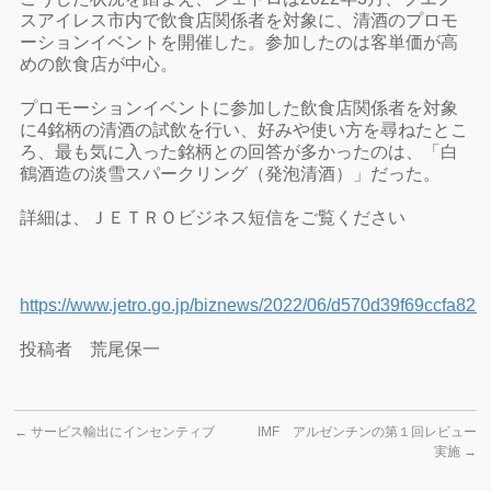
スアイレス市内で飲食店関係者を対象に、清酒のプロモ
ーションイベントを開催した。参加したのは客単価が高
めの飲食店が中心。
プロモーションイベントに参加した飲食店関係者を対象
に4銘柄の清酒の試飲を行い、好みや使い方を尋ねたとこ
ろ、最も気に入った銘柄との回答が多かったのは、「白
鶴酒造の淡雪スパークリング（発泡清酒）」だった。
詳細は、ＪＥＴＲＯビジネス短信をご覧ください
https://www.jetro.go.jp/biznews/2022/06/d570d39f69ccfa82.h
投稿者 荒尾保一
←
サービス輸出にインセンティブ
IMF アルゼンチンの第１回レビュー
実施
→