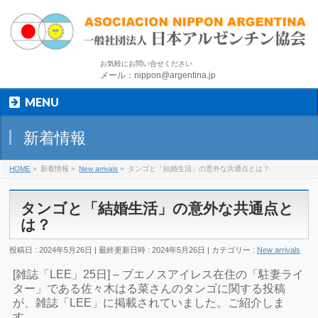
お気軽にお問い合せください
メール：nippon@argentina.jp
MENU
新着情報
HOME
»
新着情報
»
New arrivals
»
タンゴと「結婚生活」の意外な共通点とは？
タンゴと「結婚生活」の意外な共通点と
は？
投稿日 : 2024年5月26日
最終更新日時 : 2024年5月26日
カテゴリー :
New arrivals
[雑誌「LEE」25日] – ブエノスアイレス在住の「駐妻ライ
ター」である佐々木はる菜さんのタンゴに関する投稿
が、雑誌「LEE」に掲載されていました。ご紹介しま
す。