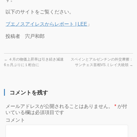
以下のサイトをご覧ください。
ブエノスアイレスからレポート | LE
E
」
投稿者 宍戸和郎
←
４月の物価上昇率は引き続き減速
スペインとアルゼンチンの外交摩擦：
6ヵ月ぶりに１桁台に
サンチェス首相VS.ミレイ大統領
→
コメントを残す
メールアドレスが公開されることはありません。
*
が付
いている欄は必須項目です
コメント