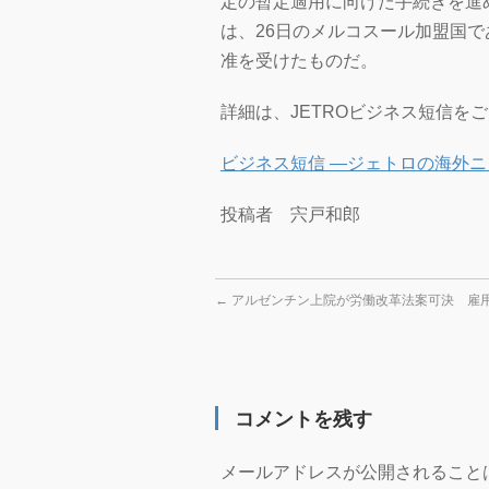
定の暫定適用に向けた手続きを進
は、26日のメルコスール加盟国
准を受けたものだ。
詳細は、JETROビジネス短信を
ビジネス短信 ―ジェトロの海外ニ
投稿者 宍戸和郎
←
アルゼンチン上院が労働改革法案可決 雇
コメントを残す
メールアドレスが公開されること