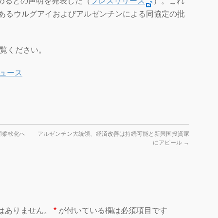
めるとの声明を発表した（
プレスリリース
）。これ
であるウルグアイおよびアルゼンチンによる同協定の批
ご覧ください。
ュース
用柔軟化へ
アルゼンチン大統領、経済改善は持続可能と新興国投資家
にアピール
→
はありません。
*
が付いている欄は必須項目です