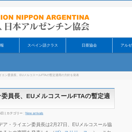
そ
報
スペイン語クラス
日亜協会
アルゼ
イエン委員長、EUメルコスールFTAの暫定適用の方針を発表
委員長、EUメルコスールFTAの暫定適
6日
カテゴリー :
New arrivals
ア・ライエン委員長は2月27日、EUメルコスール協