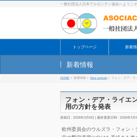
一般社団法人日本アルゼンチン協会へようこ
トップページ
新着情
新着情報
HOME
»
新着情報
»
New arrivals
»
フォン・デア・ラ
フォン・デア・ライエン
用の方針を発表
投稿日 : 2026年3月6日
最終更新日時 : 2026年3月
欧州委員会のウルズラ・フォン・デ