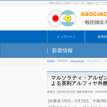
一般社団法人日本アルゼンチン協会へようこ
トップページ
新着情
新着情報
HOME
»
新着情報
»
New arrivals
»
マルソラティ・ア
マルソラティ・アルゼ
よる英利アルフィヤ外
投稿日 : 2025年5月16日
最終更新日時 : 2025年5
[外務省 15日] – 5月15日、