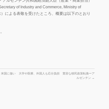
・アルゼンチン共和国経済副大臣（産業・商業担当）
cretary of Industry and Commerce, Ministry of
c
）による表敬を受けたところ、概要は以下のとおり
い。
 米国に倣い
大学や医療、外国人も応分負担 寛容な移民政策転換ーア
ルゼンチン
→