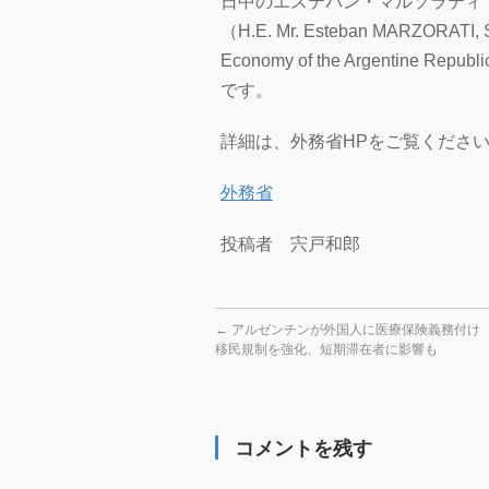
日中のエステバン・マルソラティ
（
H.E. Mr. Esteban MARZORATI, Se
Economy of the Argentine Republi
です。
詳細は、外務省HPをご覧くださ
外務省
投稿者 宍戸和郎
←
アルゼンチンが外国人に医療保険義務付け
移民規制を強化、短期滞在者に影響も
コメントを残す