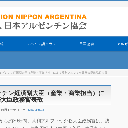
そ
報
スペイン語クラス
日亜協会
アルゼ
ルゼンチン経済副大臣（産業・商業担当）による英利アルフィヤ外務大臣政務官表敬
ンチン経済副大臣（産業・商業担当）に
務大臣政務官表敬
月16日
カテゴリー :
New arrivals
午後3時から約30分間、英利アルフィヤ外務大臣政務官は、訪