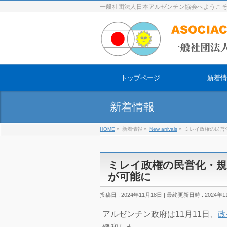
一般社団法人日本アルゼンチン協会へようこ
トップページ
新着情
新着情報
HOME
»
新着情報
»
New arrivals
»
ミレイ政権の民営
ミレイ政権の民営化・規
が可能に
投稿日 : 2024年11月18日
最終更新日時 : 2024年1
アルゼンチン政府は11月11日、
政