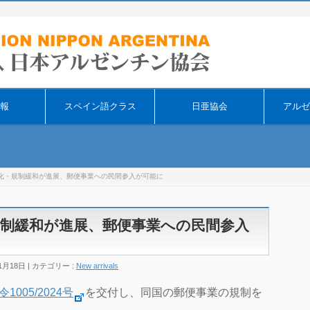
そ
報
スペイン語クラス
日亜協会
アルゼ
化・規制緩和が進展、郵便事業への民間参入が可能に
制緩和が進展、郵便事業への民間参入
1月18日
カテゴリー :
New arrivals
令1005/2024号
を交付し、同国の郵便事業の規制を