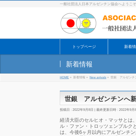
一般社団法人日本アルゼンチン協会へようこ
トップページ
新着情
新着情報
HOME
»
新着情報
»
New arrivals
»
世銀 アルゼンチ
世銀 アルゼンチンへ
投稿日 : 2022年9月8日
最終更新日時 : 2022年9月
経済大臣のセルヒオ・マッサとは
ル・ファン・トロッツェンブルク
は、今後6ヶ月以内にアルゼンチン