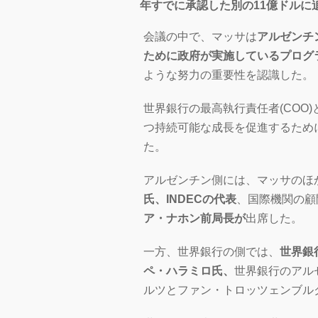
年すでに承認した別の11億ドルに
会議の中で、マッサは
アルゼンチ
ために政府が実施しているプログ
ような努力の重要性を認識した。
世界銀行の最高執行責任者(COO
つ持続可能な成長を促進するため
た。
アルゼンチン側には、マッサのほ
氏、INDECの代表
、国際機関の顧
ア・ナホン前局長が
出席した。
一方、世界銀行の側では、
世界銀
ペ・ハラミロ氏、
世界銀行のアル
ルツとファン・トロッツェンブル