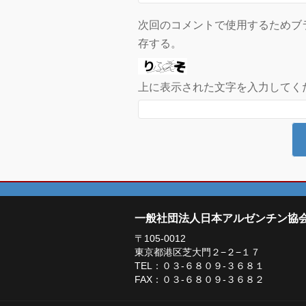
次回のコメントで使用するためブ
存する。
上に表示された文字を入力してく
一般社団法人日本アルゼンチン協
〒105-0012
東京都港区芝大門２−２−１７
TEL：０３-６８０９-３６８１
FAX：０３-６８０９-３６８２