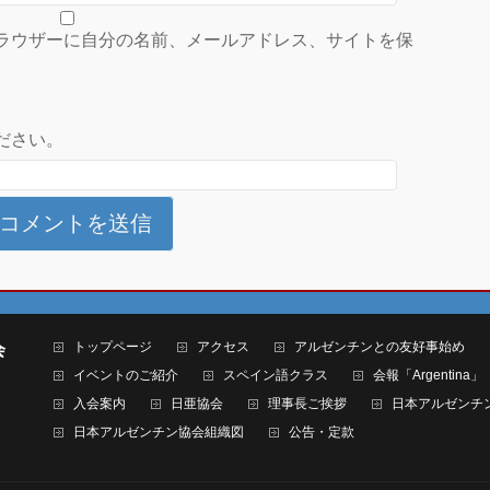
ラウザーに自分の名前、メールアドレス、サイトを保
ださい。
トップページ
アクセス
アルゼンチンとの友好事始め
会
イベントのご紹介
スペイン語クラス
会報「Argentina」
入会案内
日亜協会
理事長ご挨拶
日本アルゼンチ
日本アルゼンチン協会組織図
公告・定款