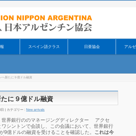
そ
報
スペイン語クラス
日亜協会
アルゼ
ンへ新たに９億ドル融資
新たに９億ドル融資
8日
カテゴリー :
New arrivals
、世界銀行ののマネージングディレクター アクセ
とワシントンで会談し、この会議において、
世界銀行
が9億ドルの融資を受けることを確認した。
これは今