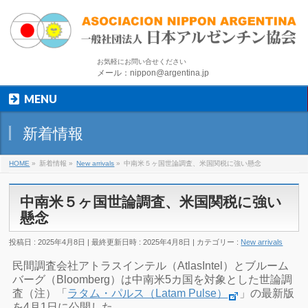
お気軽にお問い合せください
メール：nippon@argentina.jp
MENU
新着情報
HOME
»
新着情報
»
New arrivals
»
中南米５ヶ国世論調査、米国関税に強い懸念
中南米５ヶ国世論調査、米国関税に強い
懸念
投稿日 : 2025年4月8日
最終更新日時 : 2025年4月8日
カテゴリー :
New arrivals
民間調査会社アトラスインテル（AtlasIntel）とブルーム
バーグ（Bloomberg）は中南米5カ国を対象とした世論調
査（注）「
ラタム・パルス（Latam Pulse）
」の最新版
を4月1日に公開した。