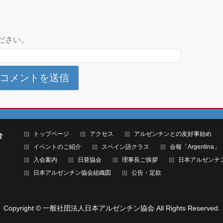
ださい。
トップページ
アクセス
アルゼンチンとの友好事始め
会
イベントのご紹介
スペイン語クラス
会報「Argentina」
入会案内
日亜協会
理事長ご挨拶
日本アルゼンチ
日本アルゼンチン協会組織図
公告・定款
Copyright ©
一般社団法人日本アルゼンチン協会
All Rights Reserved.