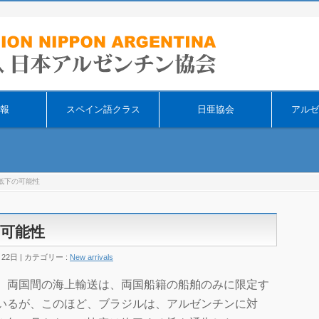
そ
報
スペイン語クラス
日亜協会
アルゼ
低下の可能性
可能性
月22日
カテゴリー :
New arrivals
、両国間の海上輸送は、両国船籍の船舶のみに限定す
いるが、このほど、ブラジルは、アルゼンチンに対