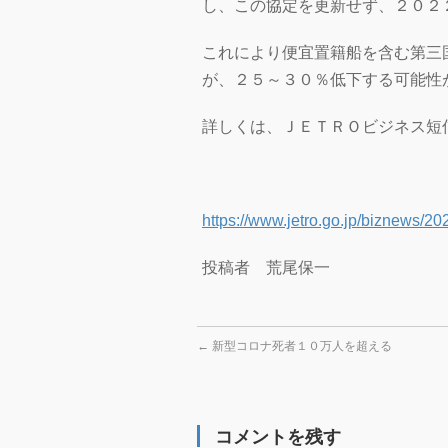
し、この協定を更新せず、２０２
これにより便宜置籍船を含む第三
が、２５～３０％低下する可能性
詳しくは、ＪＥＴＲＯビジネス短
https://www.jetro.go.jp/biznews/2
投稿者 荒尾保一
←
新型コロナ死者１０万人を超える
コメントを残す