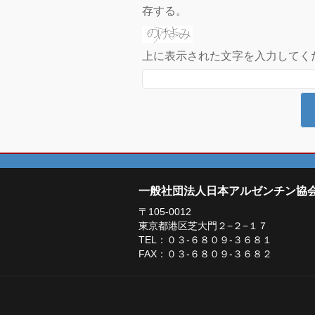
存する。
上に表示された文字を入力してく
一般社団法人日本アルゼンチン協
〒105-0012
東京都港区芝大門２−２−１７
TEL：０３-６８０９-３６８１
FAX：０３-６８０９-３６８２