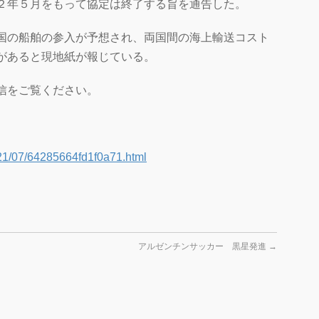
２年５月をもって協定は終了する旨を通告した。
国の船舶の参入が予想され、両国間の海上輸送コスト
があると現地紙が報じている。
信をご覧ください。
021/07/64285664fd1f0a71.html
アルゼンチンサッカー 黒星発進
→