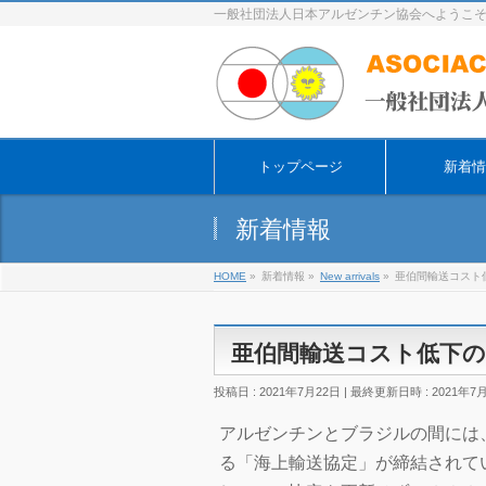
一般社団法人日本アルゼンチン協会へようこ
トップページ
新着情
新着情報
HOME
»
新着情報
»
New arrivals
»
亜伯間輸送コスト
亜伯間輸送コスト低下の
投稿日 : 2021年7月22日
最終更新日時 : 2021年7
アルゼンチンとブラジルの間には
る「海上輸送協定」が締結されて