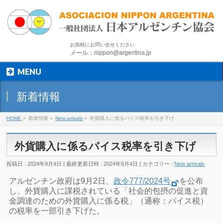
お気軽にお問い合せください
メール：nippon@argentina.jp
MENU
新着情報
HOME
»
新着情報
»
New arrivals
»
外貨購入に係るパイス税率を引き下げ
外貨購入に係るパイス税率を引き下げ
投稿日 : 2024年9月4日
最終更新日時 : 2024年9月4日
カテゴリー :
New arrivals
アルゼンチン政府は9月2日、
政令777/2024号
を公布
し、外貨購入に課税されている「社会的包摂の促進と資
金調達のための外貨購入に係る税」（通称：パイス税）
の税率を一部引き下げた。