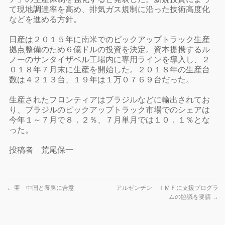
て現地調達率を高め、排気ガス規制に沿った技術高度化
などを進める方針。
日産は２０１５年に南米でのピックアップトラック生産
拠点整備のため６億ドルの投資を決定。資本提携するル
ノーのサンタイザベル工場内に専用ラインを導入し、２
０１８年７月末に生産を開始した。２０１８年の生産台
数は４２１３台、１９年は１万０７６９台だった。
生産されたフロンティアはブラジルなどに輸出されてお
り、ブラジルのピックアップトラック市場でのシェアは
今年１～７月で８．２％、７月単月では１０．１％とな
った。
投稿者 荒尾保一
←
亜 中国と養豚に合意
アルゼンチン ＩＭＦに支援プログラ
ムの協議を要請
→