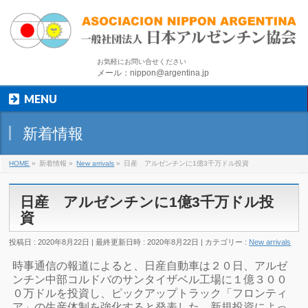
お気軽にお問い合せください
メール：nippon@argentina.jp
MENU
新着情報
HOME
»
新着情報
»
New arrivals
»
日産 アルゼンチンに1億3千万ドル投資
日産 アルゼンチンに1億3千万ドル投
資
投稿日 : 2020年8月22日
最終更新日時 : 2020年8月22日
カテゴリー :
New arrivals
時事通信の報道によると、日産自動車は２０日、アルゼ
ンチン中部コルドバのサンタイザベル工場に１億３００
０万ドルを投資し、ピックアップトラック「フロンティ
ア」の生産体制を強化すると発表した。新規投資によっ