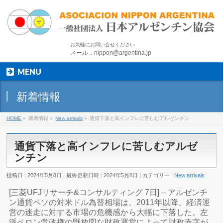
お気軽にお問い合せください
メール：nippon@argentina.jp
MENU
新着情報
HOME
»
新着情報
»
New arrivals
»
通貨下落と高インフレに苦しむアルゼンチン
通貨下落と高インフレに苦しむアルゼ
ンチン
投稿日 : 2024年5月8日
最終更新日時 : 2024年5月8日
カテゴリー :
New arrivals
[三菱UFJリサーチ&コンサルティング 7日] – アルゼンチ
ン通貨ペソの対米ドル為替相場は、2011年以降、経済運
営の迷走に対する市場の危機感から大幅に下落した。左
派ペロン党政権の野放図な財政運営によって財政赤字が