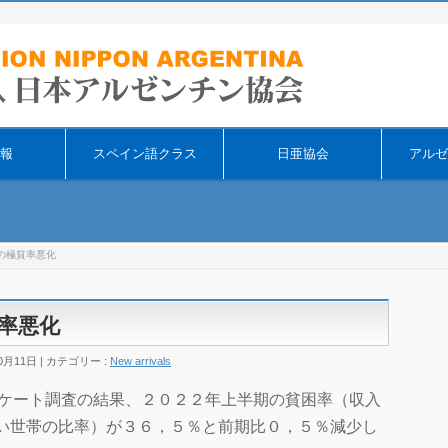
そ
報
スペイン語クラス
日亜協会
アルゼ
の極貧率悪化
率悪化
0月11日
カテゴリー :
New arrivals
ンケート調査の結果、２０２２年上半期の貧困率（収入
い世帯の比率）が３６，５％と前期比０，５％減少し