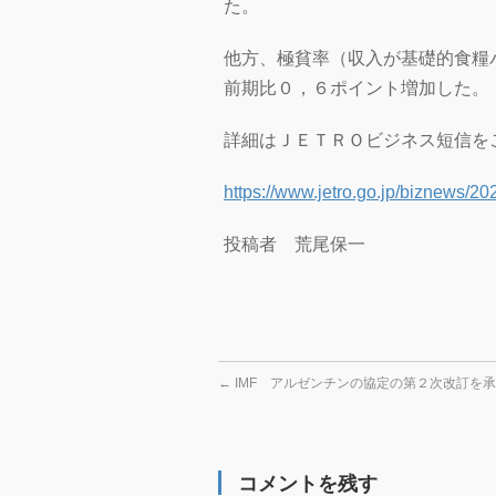
た。
他方、極貧率（収入が基礎的食糧
前期比０，６ポイント増加した。
詳細はＪＥＴＲＯビジネス短信を
https://www.jetro.go.jp/biznews/
投稿者 荒尾保一
←
IMF アルゼンチンの協定の第２次改訂を
コメントを残す