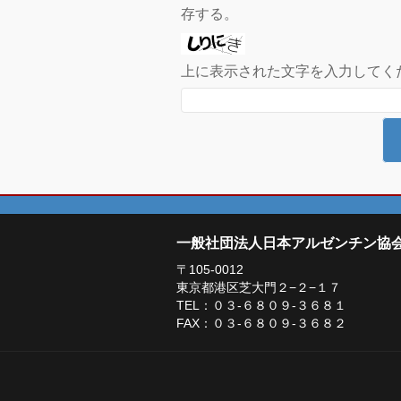
存する。
上に表示された文字を入力してく
一般社団法人日本アルゼンチン協
〒105-0012
東京都港区芝大門２−２−１７
TEL：０３-６８０９-３６８１
FAX：０３-６８０９-３６８２