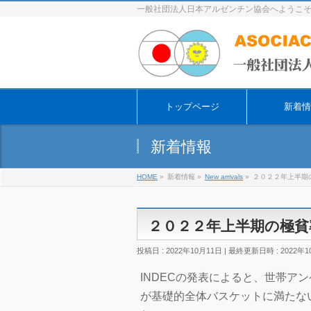
一般社団法人日本アルゼンチン協会へようこ
トップページ
新着情
新着情報
HOME
»
新着情報
»
New arrivals
»
２０２２年上半期
２０２２年上半期の極貧
投稿日 : 2022年10月11日
最終更新日時 : 2022年1
INDECの発表によると、世帯ア
が基礎的全体バスケットに満たな