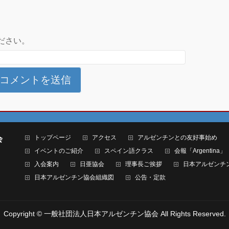
ださい。
トップページ
アクセス
アルゼンチンとの友好事始め
会
イベントのご紹介
スペイン語クラス
会報「Argentina」
入会案内
日亜協会
理事長ご挨拶
日本アルゼンチ
日本アルゼンチン協会組織図
公告・定款
Copyright ©
一般社団法人日本アルゼンチン協会
All Rights Reserved.