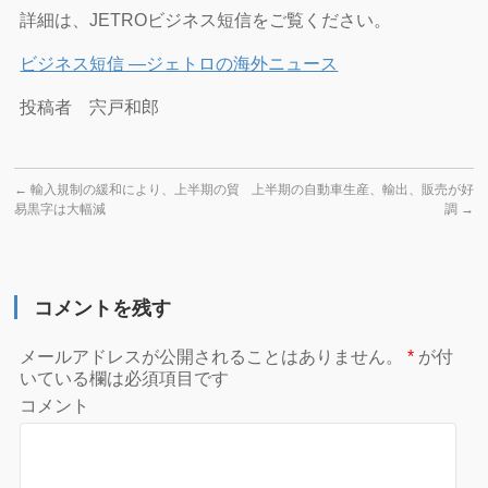
詳細は、JETROビジネス短信をご覧ください。
ビジネス短信 ―ジェトロの海外ニュース
投稿者 宍戸和郎
←
輸入規制の緩和により、上半期の貿
上半期の自動車生産、輸出、販売が好
易黒字は大幅減
調
→
コメントを残す
メールアドレスが公開されることはありません。
*
が付
いている欄は必須項目です
コメント