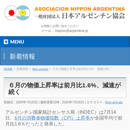
お気軽にお問い合せください
メール：nippon@argentina.jp
MENU
新着情報
HOME
»
新着情報
»
New arrivals
»
６月の物価上昇率は前月比1.6%、減速が続く
６月の物価上昇率は前月比1.6%、減速が
続く
投稿日 : 2025年7月25日
最終更新日時 : 2025年7月25日
カテゴリー :
New arrivals
アルゼンチン国家統計センサス局（INDEC）は7月14
日、
6月の消費者物価指数（CPI）上昇率
が全国平均で前
月比1.6％だったと発表した。