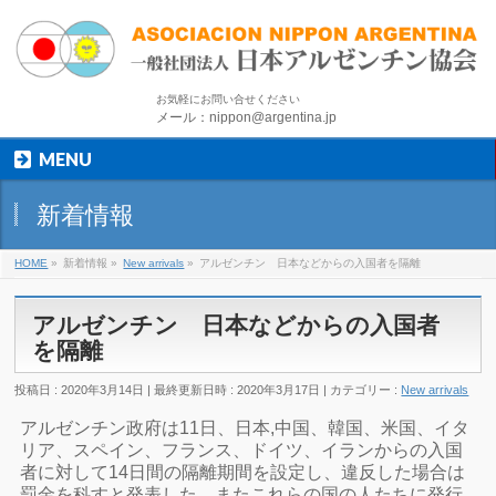
お気軽にお問い合せください
メール：nippon@argentina.jp
MENU
新着情報
HOME
»
新着情報
»
New arrivals
»
アルゼンチン 日本などからの入国者を隔離
アルゼンチン 日本などからの入国者
を隔離
投稿日 : 2020年3月14日
最終更新日時 : 2020年3月17日
カテゴリー :
New arrivals
アルゼンチン政府は11日、日本,中国、韓国、米国、イタ
リア、スペイン、フランス、ドイツ、イランからの入国
者に対して14日間の隔離期間を設定し、違反した場合は
罰金を科すと発表した。またこれらの国の人たちに発行