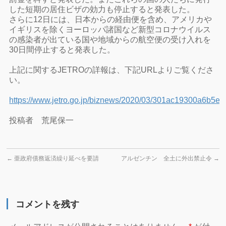
した短期の居住ビザの効力も停止すると発表した。
さらに12日には、日本からの経由便を含め、アメリカや
イギリスを除くヨーロッパ諸国など新型コロナウイルス
の感染者が出ている国や地域からの航空便の受け入れを
30日間停止すると発表した。
上記に関するJETROの詳報は、下記URLよりご覧くださ
い。
https://www.jetro.go.jp/biznews/2020/03/301ac19300a6b5e5
投稿者 荒尾保一
←
亜政府債務返済繰り延べを要請
アルゼンチン 全土に外出禁止令
→
コメントを残す