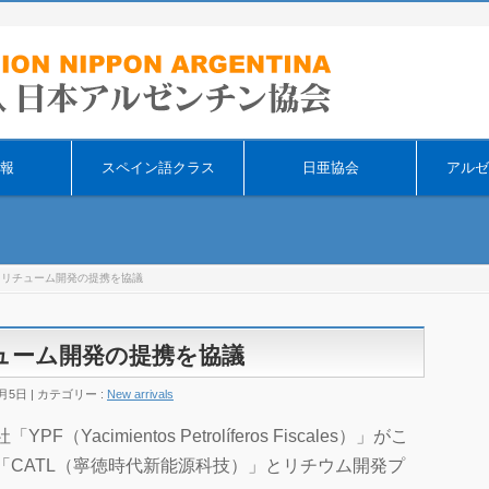
そ
報
スペイン語クラス
日亜協会
アルゼ
Lとリチューム開発の提携を協議
チューム開発の提携を協議
2月5日
カテゴリー :
New arrivals
cimientos Petrolíferos Fiscales）」がこ
「CATL（寧徳時代新能源科技）」とリチウム開発プ