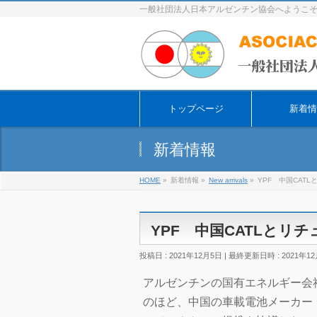
一般社団法人日本アルゼンチン協会へようこ
トップページ
新着情
新着情報
HOME
»
新着情報
»
New arrivals
»
YPF 中国CAT
YPF 中国CATLとリ
投稿日 : 2021年12月5日
最終更新日時 : 2021年1
アルゼンチンの国有エネルギー会社「YPF（Ya
のほど、中国の車載電池メーカー