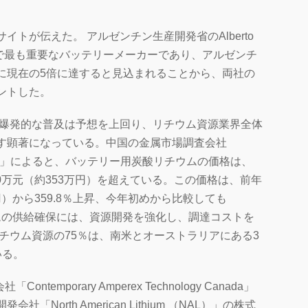
トが伝えた。 アルゼンチン生産開発省のAlberto
中国で最も重要なバッテリーメーカーであり、アルゼンチ
に現在の5倍に達すると見込まれることから、両社の
ントした。
爆発的な普及は予想を上回り、リチウム資源業界全体
す顕著になっている。中国の金属市場調査会社
）」によると、バッテリー用炭酸リチウムの価格は、
20万元（約353万円）を超えている。この価格は、前年
万円）から359.8％上昇、今年初めから比較しても
ウムの供給確保には、資源開発を強化し、調達コストを
チウム資源の75％は、南米とオーストラリアにある3
いる。
temporary Amperex Technology Canada」
North American Lithium （NAL）」の株式