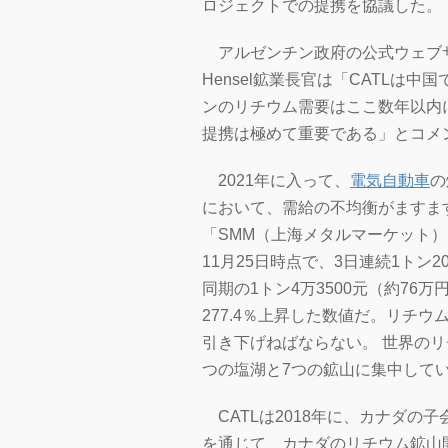
ロジェクトでの提携を協議した。
アルゼンチン政府の公式ウェブサイ
Hensel鉱業長官は「CATLは
ンのリチウム需要はここ数年以内
提携は極めて重要である」とコメ
2021年に入って、
電気自動車
の
において、需給の不均衡がますま
「SMM（上海メタルマーケット
11月25日時点で、3日連続1トン
同期の1トン4万3500元（約76
277.4％上昇した数値だ。リチ
引き下げねばならない。 世界のリ
つの塩湖と7つの鉱山に集中して
CATLは2018年に、カナダの子会社「Con
を通じて、カナダのリチウム鉱山開発会社「