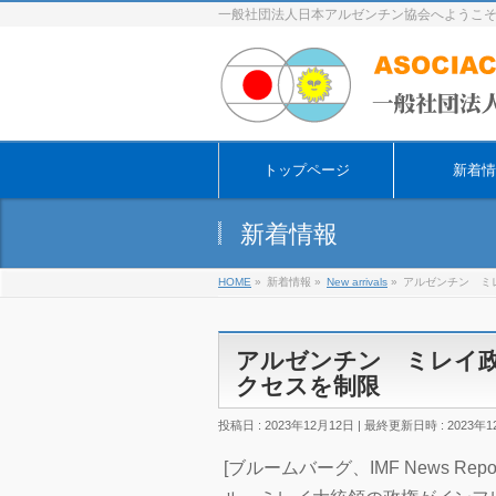
一般社団法人日本アルゼンチン協会へようこ
トップページ
新着情
新着情報
HOME
»
新着情報
»
New arrivals
»
アルゼンチン ミ
アルゼンチン ミレイ
クセスを制限
投稿日 : 2023年12月12日
最終更新日時 : 2023年1
[ブルームバーグ、IMF News R