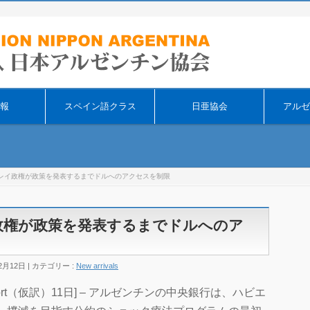
そ
報
スペイン語クラス
日亜協会
アルゼ
レイ政権が政策を発表するまでドルへのアクセスを制限
政権が政策を発表するまでドルへのア
2月12日
カテゴリー :
New arrivals
eport（仮訳）11日] – アルゼンチンの中央銀行は、ハビエ