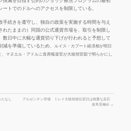
レ撲滅を目指す公約のショック療法プログラムの最初
レートでのドルへのアクセスを制限している。
政手続きを遵守し、独自の政策を実施する時間を与え
されたままの）同国の公式通貨市場を、取引を制限し
、数日中に大幅な通貨切り下げが行われると予想して
削減を準備しているため、
ルイス・カプート経済相が
明日
と、マヌエル・アドルニ首席報道官が大統領官邸で明らかにし
ったなし
アルゼンチン市場 ミレイ大統領就任翌日は慎重な反応
改革見極め
→