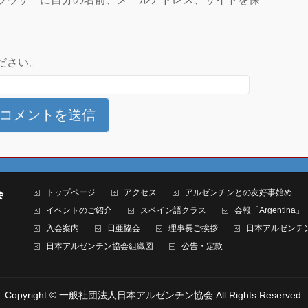
ださい。
トップページ
アクセス
アルゼンチンとの友好事始め
会
イベントのご紹介
スペイン語クラス
会報「Argentina」
入会案内
日亜協会
理事長ご挨拶
日本アルゼンチ
日本アルゼンチン協会組織図
公告・定款
Copyright ©
一般社団法人日本アルゼンチン協会
All Rights Reserved.