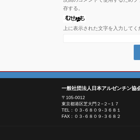
存する。
上に表示された文字を入力してく
一般社団法人日本アルゼンチン協
〒105-0012
東京都港区芝大門２−２−１７
TEL：０３-６８０９-３６８１
FAX：０３-６８０９-３６８２